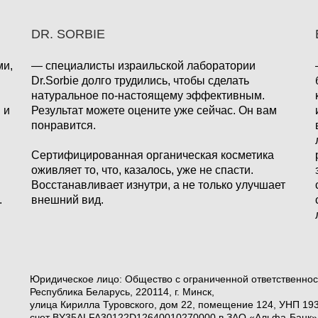
DR. SORBIE
ми,
— специалисты израильской лаборатории
Dr.Sorbie долго трудились, чтобы сделать
натуральное по-настоящему эффективным.
 и
Результат можете оцените уже сейчас. Он вам
понравится.
Сертифицированная органическая косметика
оживляет то, что, казалось, уже не спасти.
Восстанавливает изнутри, а не только улучшает
.
внешний вид.
Юридическое лицо: Общество с ограниченной ответственно
Республика Беларусь, 220114, г. Минск,
улица Кирилла Туровского, дом 22, помещение 124, УНП 19
счет BY35ALFA30122D12640010270000 в ЗАО «Альфа-Банк» г