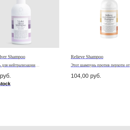
ilver Shampoo
Relieve Shampoo
 для нейтрализации
Этот шампунь против перхоти от
льные желтизны на светлых и
Waterclouds эффективно лечит п
руб.
104,00
руб.
лосах.
кожи головы и помогает уменьш
сухость и зуд.
stock