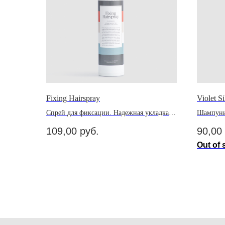
Fixing Hairspray
Violet S
Спрей для фиксации. Надежная укладка
Шампунь
без следов стайлинга на волосах
нежелате
109,00
руб.
90,00
седых во
Out of 