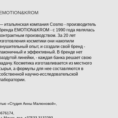
EMOTION&KROM
— итальянская компания Cosmo - производитель
бренда EMOTION&KROM - с 1990 года являлась
контрактным производством. За 20 лет
изготовления косметики они накопили
внушительный опыт, и создали свой бренд -
лаконичный и эффективный. В бренде нет
раздутой линейки, - каждая банка решает свою
задачу. Косметика изготавливается из местного
сырья, а формулы для нее составляются в
собственной научно-исследовательской
лаборатории.
стью «Студия Анны Малюновой»,
3676174,
. Минск, тел. +37533 3132293