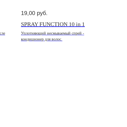
19,00
руб.
SPRAY FUNCTION 10 in 1
сле
Уплотняющий несмываемый спрей -
кондиционер для волос.