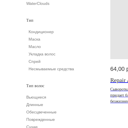
WaterСlouds
Тип
Кондиционер
Маска
Масло
Укладка волос
Спрей
64,00
Несмываемые средства
Repair
Тип волос
Сыворотка
придает б
Вьющиеся
безжизне
Длинные
Обесцвеченные
Поврежденные
Сухие