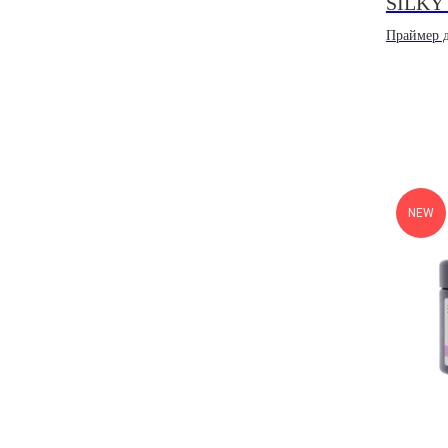
SILKY
Праймер д
NEW