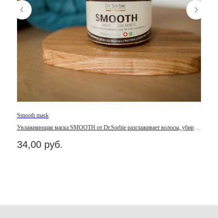
ОВ
Smooth mask
Moistur
Увлажняющая маска SMOOTH от Dr.Sorbie разглаживает волосы, убирает
Кондиц
пористость, питает, придает блеск и восстанавливает структуру.
волоса
34,00
руб.
49,
 его
Out of