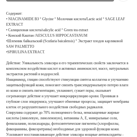
Содержит:
• NIACINAMIDE ВЗ ° Glycine ° Молочная кислота/Lасtіс acid ° SAGE LEAF
EXTRACT
• Салициловая кислота/sаlісуlіс acid ° Green tea extract
• Конский Каштан /AESCULUS HIPPOCASTANUM
•Шлемник байкальский (Scutlaria baicalensis) ° Экстракт плодов карликовой
SAW PALMETTO
•SPIRULINA EXTRACT.
Действие: Уникальность эликсира и его терапевтических свойств заключается в
комплексном воздействии кислот и активных аминокислот, масел, натуральных
экстрактов растений и водорослей.
Ниацинамид, глицин способствуют стимуляции синтеза коллагена и улучшению
защитныхфункций кожи, помогают снизить трансэпидермальную потерю влаги
из кожи и снизить пигментацию, увлажняет, сужает поры, оказывает
согревающее действие и улучшает микроциркуляцию крови. Проникая в
глубокие слои эпидермиса, улучшают обменные процессы, защищает мембраны
клеток от разрушительного воздействия свободных радикалов.
Спирулина содержит до 70% полноценного белка, ненасыщенные жирные
кислоты (линолевую, линоленовую), витамины А, Е, минеральные соли,
фенилаланин, полисахариды, фотосинтетические пигменты (хлорофиллы,
фикоцианины, фикоэритрины) необходимые для здоровой функции кожи.
Усиливают восстанавливающее действие эликсира мощные антиоксиданты -