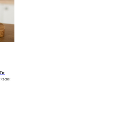
Dr.
ически