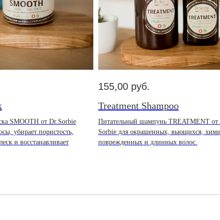
155,00
руб.
k
Treatment Shampoo
ка SMOOTH от Dr.Sorbie
Питательный шампунь TREATMENT от 
осы, убирает пористость,
Sorbie для окрашенных, вьющихся, хим
блеск и восстанавливает
поврежденных и длинных волос.