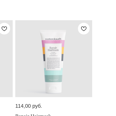
114,00
руб.
Repair Hairmask